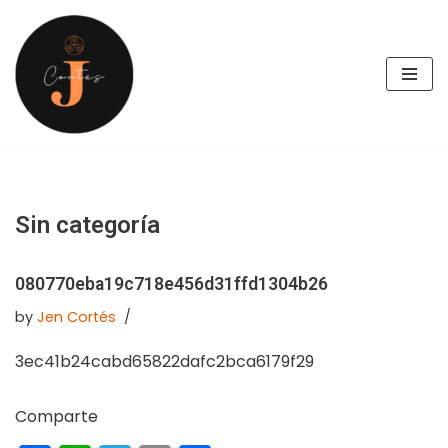
Skip
to
content
Sin categoría
080770eba19c718e456d31ffd1304b26
by
Jen Cortés
3ec41b24cabd65822dafc2bca6179f29
Comparte