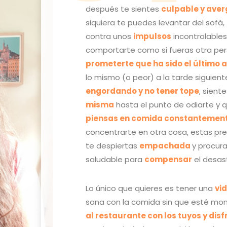
después te sientes
culpable y ave
siquiera te puedes levantar del sofá,
contra unos
impulsos
incontrolable
comportarte como si fueras otra per
prometerte que ha sido el último 
lo mismo (o peor) a la tarde siguient
engordando y no tener tope
, sient
misma
hasta el punto de odiarte y 
piensas en comida constantemen
concentrarte en otra cosa, estas p
te despiertas
empachada
y procur
saludable para
compensar
el desas
Lo único que quieres es tener una
vi
sana con la comida sin que esté mo
al restaurante con los tuyos y disf