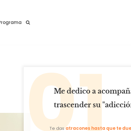
Programa
01
Me dedico a acompaña
trascender su "adicció
Te das
atracones hasta que te du