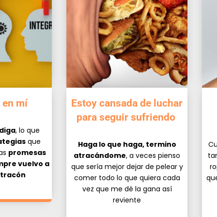
 en mí
Estoy cansada de luchar
para seguir sufriendo
 diga
, lo que
ategias
que
Haga lo que haga, termino
Cu
las
promesas
atracándome
, a veces pienso
ta
mpre vuelvo a
que sería mejor dejar de pelear y
ro
tracón
comer todo lo que quiera cada
qu
vez que me dé la gana así
reviente