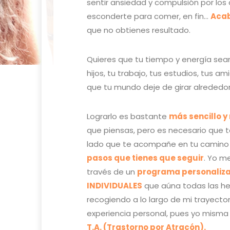
sentir ansiedad y compulsión por los 
esconderte para comer, en fin…
Acab
que no obtienes resultado.
Quieres que tu tiempo y energía sean
hijos, tu trabajo, tus estudios, tus ami
que tu mundo deje de girar alrededo
Lograrlo es bastante
más sencillo 
que piensas, pero es necesario que 
lado que te acompañe en tu camino 
pasos que tienes que seguir
. Yo m
través de un
programa personaliz
INDIVIDUALES
que aúna todas las he
recogiendo a lo largo de mi trayecto
experiencia personal, pues yo misma
T.A. (Trastorno por Atracón).