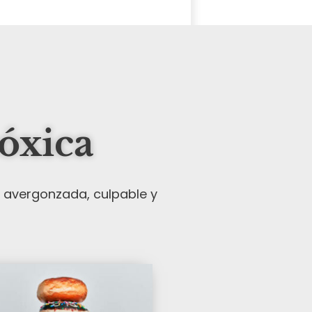
tóxica
r avergonzada, culpable y