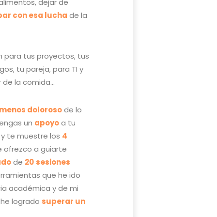
alimentos, dejar de
ar con esa lucha
de la
 para tus proyectos, tus
gos, tu pareja, para TI y
r de la comida…
y menos doloroso
de lo
tengas un
apoyo
a tu
y te muestre los
4
e ofrezco a guiarte
ado
de
20
sesiones
rramientas que he ido
ria académica y de mi
 he logrado
superar un