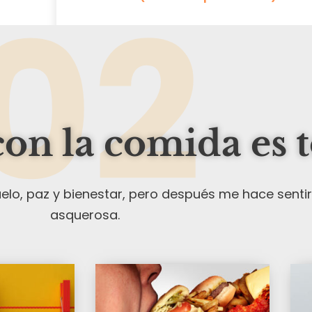
02
con la comida es 
uelo, paz y bienestar, pero después me hace senti
asquerosa.