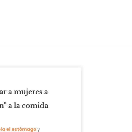
r a mujeres a
n" a la comida
ela el estómago
y