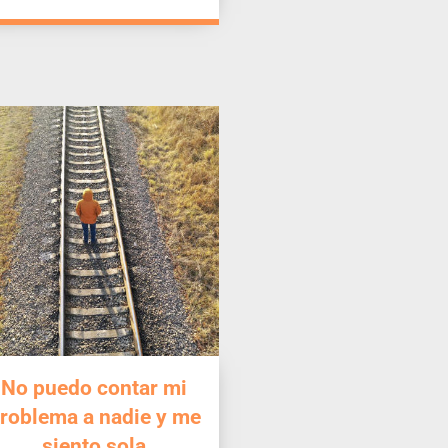
No puedo contar mi
roblema a nadie y me
siento sola