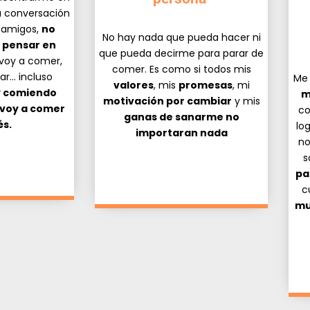
a conversación
y amigos,
no
No hay nada que pueda hacer ni
 pensar en
que pueda decirme para parar de
voy a comer,
comer. Es como si todos mis
ar… incluso
Me
valores
, mis
promesas
, mi
y comiendo
m
motivación por cambiar
y mis
 voy a comer
c
ganas de sanarme no
s.
lo
importaran nada
no
s
pa
c
mu