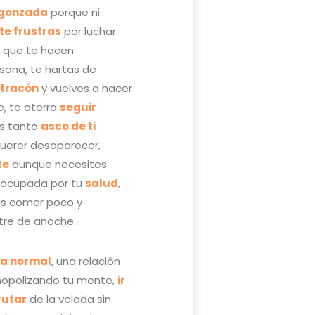
rgonzada
porque ni
te frustras
por luchar
s que te hacen
sona, te hartas de
atracón
y vuelves a hacer
e, te aterra
seguir
es tanto
asco de ti
querer desaparecer,
te
aunque necesites
reocupada por tu
salud
,
as comer poco y
tre de anoche…
da normal
, una relación
nopolizando tu mente,
ir
rutar
de la velada sin