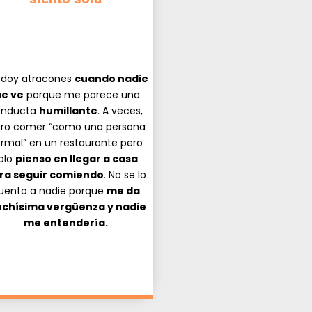
 doy atracones
cuando nadie
e ve
porque me parece una
onducta
humillante
. A veces,
gro comer “como una persona
rmal” en un restaurante pero
olo
pienso en llegar a casa
ra seguir comiendo
. No se lo
uento a nadie porque
me da
chísima vergüenza y nadie
me entendería.