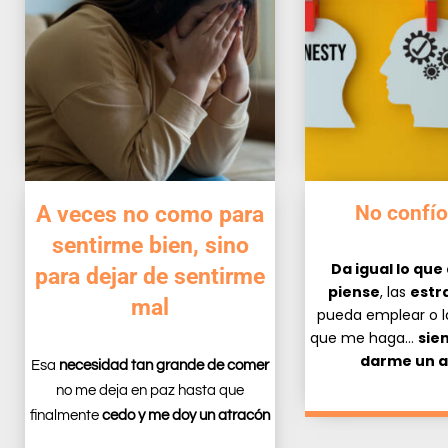
A veces no como para
No confío
sentirme bien, sino
Da igual lo que
para dejar de sentirme
piense
, las
estr
mal
pueda emplear o 
que me haga…
sie
darme un a
Esa
necesidad tan grande de comer
no me deja en paz hasta que
finalmente
cedo y me doy un atracón