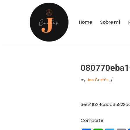
Skip
Home
Sobre mí
to
content
080770eba1
by
Jen Cortés
3ec41b24cabd65822da
Comparte