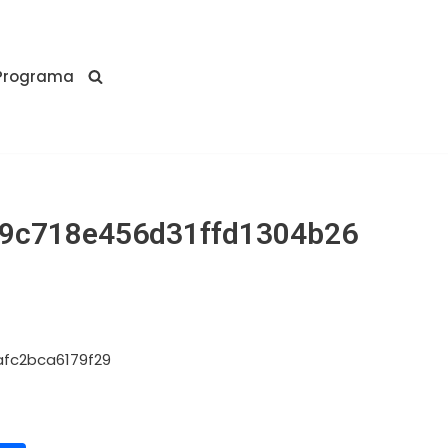
Programa
9c718e456d31ffd1304b26
fc2bca6179f29